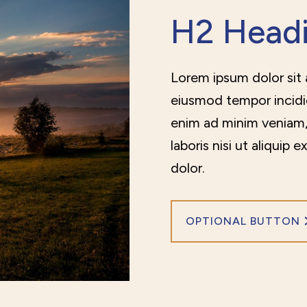
H2 Head
Lorem ipsum dolor sit 
eiusmod tempor incidid
enim ad minim veniam,
laboris nisi ut aliqui
dolor.
OPTIONAL BUTTON